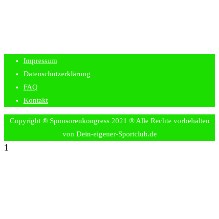
Impressum
Datenschutzerklärung
FAQ
Kontakt
Copyright ® Sponsorenkongress 2021 ® Alle Rechte vorbehalten
von Dein-eigener-Sportclub.de
1