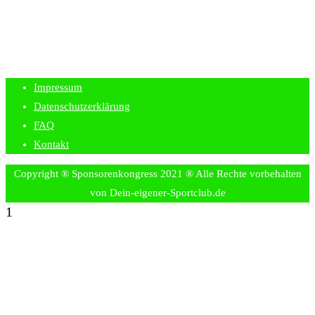
Impressum
Datenschutzerklärung
FAQ
Kontakt
Copyright ® Sponsorenkongress 2021 ® Alle Rechte vorbehalten
von Dein-eigener-Sportclub.de
1