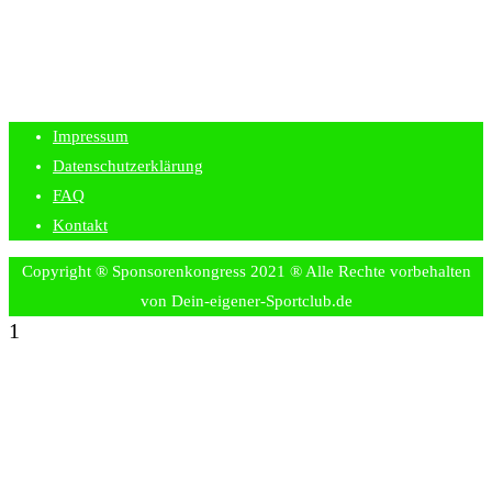
Impressum
Datenschutzerklärung
FAQ
Kontakt
Copyright ® Sponsorenkongress 2021 ® Alle Rechte vorbehalten
von Dein-eigener-Sportclub.de
1